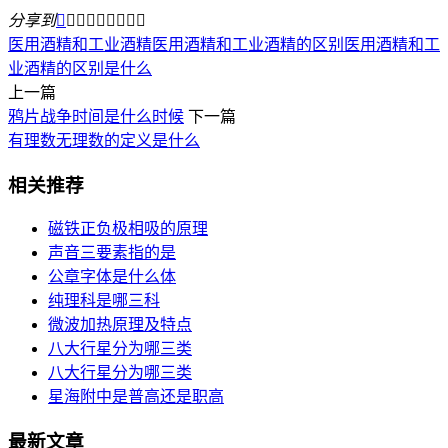
分享到









医用酒精和工业酒精
医用酒精和工业酒精的区别
医用酒精和工
业酒精的区别是什么
上一篇
鸦片战争时间是什么时候
下一篇
有理数无理数的定义是什么
相关推荐
磁铁正负极相吸的原理
声音三要素指的是
公章字体是什么体
纯理科是哪三科
微波加热原理及特点
八大行星分为哪三类
八大行星分为哪三类
星海附中是普高还是职高
最新文章