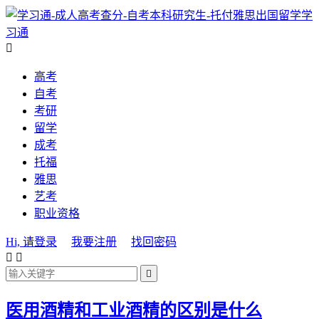
学
习通

高考
自考
考研
留学
成考
托福
雅思
艺考
职业资格
Hi, 请登录
我要注册
找回密码



医用酒精和工业酒精的区别是什么