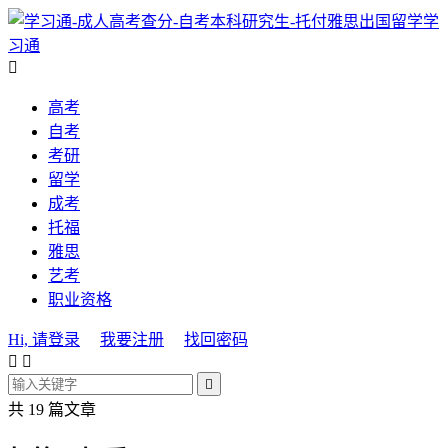
学
习通

高考
自考
考研
留学
成考
托福
雅思
艺考
职业资格
Hi, 请登录
我要注册
找回密码



共 19 篇文章