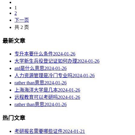
1
2
下一页
共 2 页
最新文章
专升本要什么条件
2024-01-26
大学新生兵役登记证如何办理
2024-01-26
atd是什么意思
2024-01-26
人力资源管理是冷门专业吗
2024-01-26
rather than意思
2024-01-26
上海海洋大学是几本
2024-01-26
远程教育可以考研吗
2024-01-26
rather than意思
2024-01-26
热门文章
考研报名需要哪些证件
2024-01-21