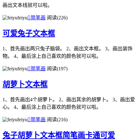
画出文本线就可以啦。
feiyu

简笔画
阅读(226)
可爱兔子文本框
1、首先画出两只兔子脑袋。 2、画出文本框。 3、画出装饰
物。 4、最后涂上自己喜欢的颜色就可以啦。
feiyu

简笔画
阅读(197)
胡萝卜文本框
1、首先画出4个胡萝卜。 2、画出其余的胡萝卜。 3、画出爱
心。 4、最后涂上自己喜欢的颜色就可以啦。
feiyu

简笔画
阅读(216)
兔子胡萝卜文本框简笔画卡通可爱