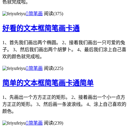
色就完成啦。
feiyu

简笔画
阅读(375)
好看的文本框简笔画卡通
1、首先我们画出两个椭圆。 2、接着我们画出一只可爱的兔
子。 3、然后我们画出两个胡萝卜。 4、最后我们涂上自己喜
欢的颜色就完成啦。
feiyu

简笔画
阅读(225)
简单的文本框简笔画卡通简单
1、先画出一个方方正正的矩形。 2、接着画出一个小一点方
方正正的矩形。 3、然后画一条波浪线。 4、涂上自己喜欢的
颜色。
feiyu

简笔画
阅读(239)