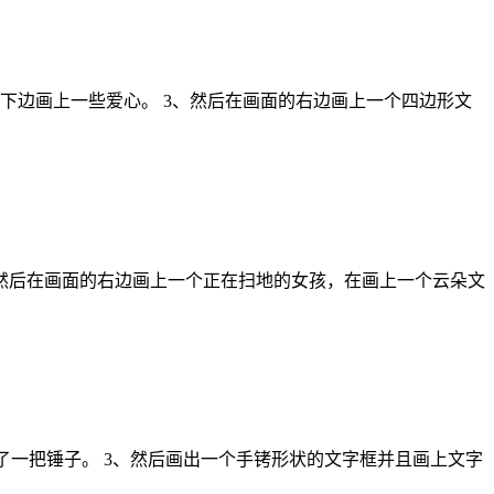
下边画上一些爱心。 3、然后在画面的右边画上一个四边形文
3.然后在画面的右边画上一个正在扫地的女孩，在画上一个云朵文
了一把锤子。 3、然后画出一个手铐形状的文字框并且画上文字