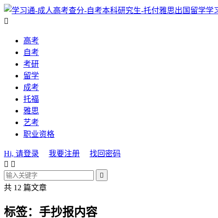
学

高考
自考
考研
留学
成考
托福
雅思
艺考
职业资格
Hi, 请登录
我要注册
找回密码



共 12 篇文章
标签：手抄报内容