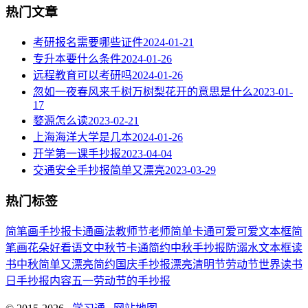
热门文章
考研报名需要哪些证件
2024-01-21
专升本要什么条件
2024-01-26
远程教育可以考研吗
2024-01-26
忽如一夜春风来千树万树梨花开的意思是什么
2023-01-
17
婺源怎么读
2023-02-21
上海海洋大学是几本
2024-01-26
开学第一课手抄报
2023-04-04
交通安全手抄报简单又漂亮
2023-03-29
热门标签
简笔画
手抄报
卡通
画法
教师节
老师
简单
卡通可爱
可爱
文本框简
笔画
花朵
好看
语文
中秋节
卡通简约
中秋手抄报
防溺水
文本框
读
书
中秋
简单又漂亮
简约
国庆手抄报
漂亮
清明节
劳动节
世界读书
日
手抄报内容
五一劳动节
的手抄报