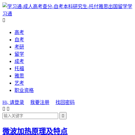
学
习通

高考
自考
考研
留学
成考
托福
雅思
艺考
职业资格
Hi, 请登录
我要注册
找回密码



微波加热原理及特点