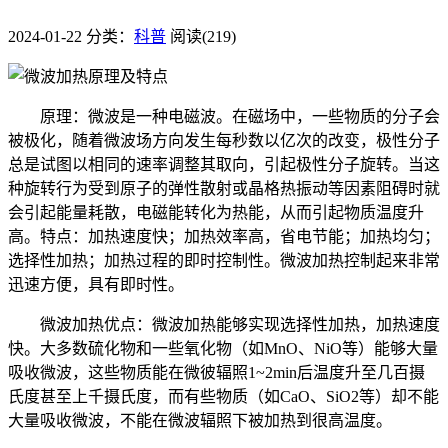
2024-01-22
分类：
科普
阅读(219)
原理：微波是一种电磁波。在磁场中，一些物质的分子会
被极化，随着微波场方向发生每秒数以亿次的改变，极性分子
总是试图以相同的速率调整其取向，引起极性分子旋转。当这
种旋转行为受到原子的弹性散射或晶格热振动等因素阻碍时就
会引起能量耗散，电磁能转化为热能，从而引起物质温度升
高。特点：加热速度快；加热效率高，省电节能；加热均匀；
选择性加热；加热过程的即时控制性。微波加热控制起来非常
迅速方便，具有即时性。
微波加热优点：微波加热能够实现选择性加热，加热速度
快。大多数硫化物和一些氧化物（如MnO、NiO等）能够大量
吸收微波，这些物质能在微彼辐照1~2min后温度升至几百摄
氏度甚至上千摄氏度，而有些物质（如CaO、SiO2等）却不能
大量吸收微波，不能在微波辐照下被加热到很高温度。