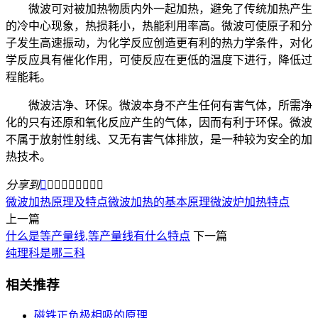
微波可对被加热物质内外一起加热，避免了传统加热产生
的冷中心现象，热损耗小，热能利用率高。微波可使原子和分
子发生高速振动，为化学反应创造更有利的热力学条件，对化
学反应具有催化作用，可使反应在更低的温度下进行，降低过
程能耗。
微波洁净、环保。微波本身不产生任何有害气体，所需净
化的只有还原和氧化反应产生的气体，因而有利于环保。微波
不属于放射性射线、又无有害气体排放，是一种较为安全的加
热技术。
分享到









微波加热原理及特点
微波加热的基本原理
微波炉加热特点
上一篇
什么是等产量线,等产量线有什么特点
下一篇
纯理科是哪三科
相关推荐
磁铁正负极相吸的原理