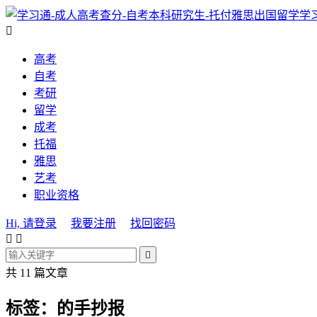
学

高考
自考
考研
留学
成考
托福
雅思
艺考
职业资格
Hi, 请登录
我要注册
找回密码



共 11 篇文章
标签：的手抄报