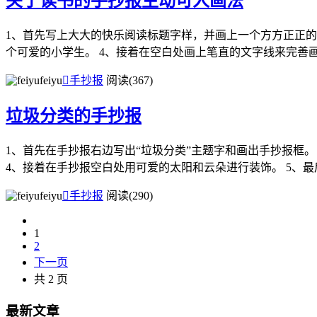
关于读书的手抄报生动可人画法
1、首先写上大大的快乐阅读标题字样，并画上一个方方正正的
个可爱的小学生。 4、接着在空白处画上笔直的文字线来完善画.
feiyu

手抄报
阅读(367)
垃圾分类的手抄报
1、首先在手抄报右边写出“垃圾分类”主题字和画出手抄报框。
4、接着在手抄报空白处用可爱的太阳和云朵进行装饰。 5、最后涂
feiyu

手抄报
阅读(290)
1
2
下一页
共 2 页
最新文章