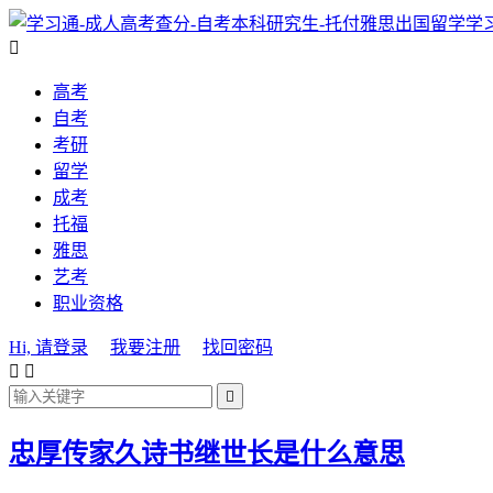
学

高考
自考
考研
留学
成考
托福
雅思
艺考
职业资格
Hi, 请登录
我要注册
找回密码



忠厚传家久诗书继世长是什么意思