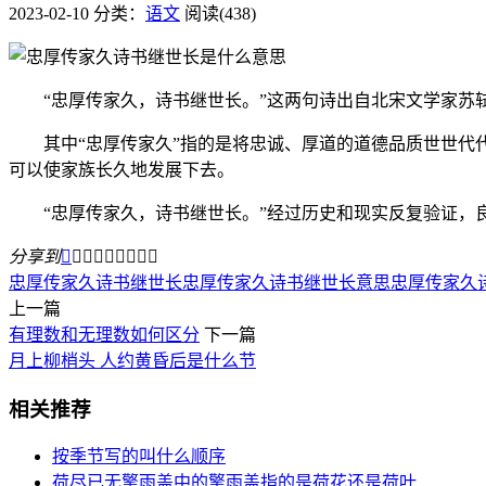
2023-02-10
分类：
语文
阅读(438)
“忠厚传家久，诗书继世长。”这两句诗出自北宋文学家苏轼
其中“忠厚传家久”指的是将忠诚、厚道的道德品质世世代代
可以使家族长久地发展下去。
“忠厚传家久，诗书继世长。”经过历史和现实反复验证，良
分享到









忠厚传家久诗书继世长
忠厚传家久诗书继世长意思
忠厚传家久
上一篇
有理数和无理数如何区分
下一篇
月上柳梢头 人约黄昏后是什么节
相关推荐
按季节写的叫什么顺序
荷尽已无擎雨盖中的擎雨盖指的是荷花还是荷叶