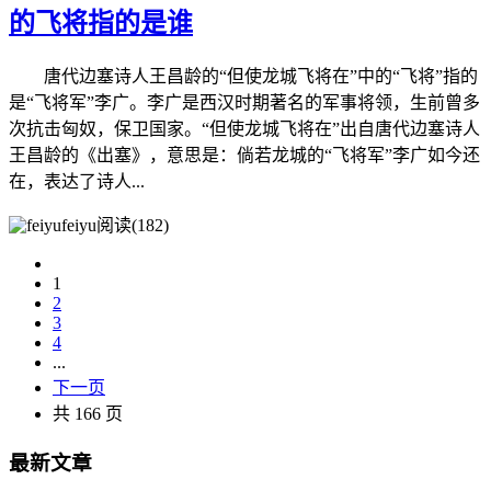
的飞将指的是谁
唐代边塞诗人王昌龄的“但使龙城飞将在”中的“飞将”指的
是“飞将军”李广。李广是西汉时期著名的军事将领，生前曾多
次抗击匈奴，保卫国家。“但使龙城飞将在”出自唐代边塞诗人
王昌龄的《出塞》，意思是：倘若龙城的“飞将军”李广如今还
在，表达了诗人...
feiyu
阅读(182)
1
2
3
4
...
下一页
共 166 页
最新文章