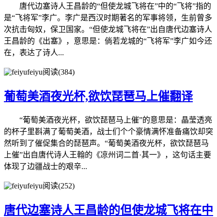
唐代边塞诗人王昌龄的“但使龙城飞将在”中的“飞将”指的
是“飞将军”李广。李广是西汉时期著名的军事将领，生前曾多
次抗击匈奴，保卫国家。“但使龙城飞将在”出自唐代边塞诗人
王昌龄的《出塞》，意思是：倘若龙城的“飞将军”李广如今还
在，表达了诗人...
feiyu
阅读(384)
葡萄美酒夜光杯,欲饮琵琶马上催翻译
“葡萄美酒夜光杯，欲饮琵琶马上催”的意思是：晶莹透亮
的杯子里斟满了葡萄美酒，战士们个个豪情满怀准备痛饮却突
然听到了催促集合的琵琶声。“葡萄美酒夜光杯，欲饮琵琶马
上催”出自唐代诗人王翰的《凉州词二首·其一》，这句话主要
体现了边疆战士的艰辛...
feiyu
阅读(252)
唐代边塞诗人王昌龄的但使龙城飞将在中