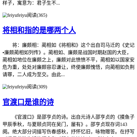
样子，寓意为：君子生不...
feiyu
阅读(365)
将相和指的是哪两个人
将：廉颇相：蔺相如《将相和》这个出自司马迁的《史记
•廉颇蔺相如列传》。蔺相如、廉颇是战国时期赵国的大臣，
蔺相如地位在廉颇之上，廉颇对此愤愤不平，蔺相如以国家安
危为重，处处对廉颇容忍谦让，终使廉颇愧悟，向蔺相如负荆
请罪，二人成为至交。由此...
feiyu
阅读(309)
官渡口是谁的诗
《官渡口》是邵亨贞的诗。出自元诗人邵亨贞的《摸鱼子
甲辰季秋，与夏颐贞同在吴门，屡有》。邵亨贞现存词143
阕。绝大部分词描写伤春感秋，抒怀忆旧，咏物赠答。在抒写