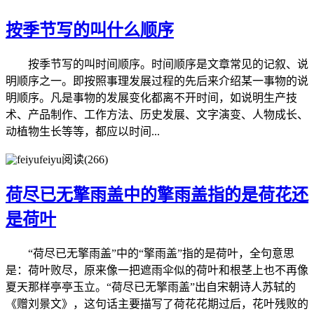
按季节写的叫什么顺序
按季节写的叫时间顺序。时间顺序是文章常见的记叙、说
明顺序之一。即按照事理发展过程的先后来介绍某一事物的说
明顺序。凡是事物的发展变化都离不开时间，如说明生产技
术、产品制作、工作方法、历史发展、文字演变、人物成长、
动植物生长等等，都应以时间...
feiyu
阅读(266)
荷尽已无擎雨盖中的擎雨盖指的是荷花还
是荷叶
“荷尽已无擎雨盖”中的“擎雨盖”指的是荷叶，全句意思
是：荷叶败尽，原来像一把遮雨伞似的荷叶和根茎上也不再像
夏天那样亭亭玉立。“荷尽已无擎雨盖”出自宋朝诗人苏轼的
《赠刘景文》，这句话主要描写了荷花花期过后，花叶残败的