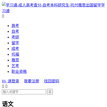
学
习通

高考
自考
考研
留学
成考
托福
雅思
艺考
职业资格
Hi, 请登录
我要注册
找回密码



语文