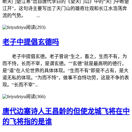
断天门楚江寒”出自唐代李白的《望天门山》中的“天门中断楚
江开”，这句诗主要写出了天门山的雄奇壮观和长江水浩荡奔
流的气势。 ...
feiyu
阅读(293)
老子中提倡玄德吗
老子中提倡玄德。老子曾说“生之，畜之，生而不有，为
而不恃，长而不宰，是谓玄德。”“玄德”就是最高明的德行，
是“道”在人伦世界的具体体现。“生而不有”即是不占有，是大
道无私的体现。“为而不恃”，做事不自恃功劳，这是不争的表
现。“长而不宰”...
feiyu
阅读(366)
唐代边塞诗人王昌龄的但使龙城飞将在中
的飞将指的是谁