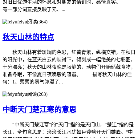
对旧日优游生活的怀念和对朋友的情谊时，感情真实。
有一部分词直接反映了元、...
feiyu
阅读(364)
秋天山林的特点
秋天山林有着斑斓的色彩，红黄青紫，纵横交错，在秋日
的阳光中，在蓝天白云的映衬下，倾刻成一幅绝美的七彩图，
十分漂亮；秋天的山林夜晚是寂静的，动物们开始储藏食物，
准备冬眠，不像夏日夜晚般的喧嚣。 描写秋天山林的佳
句：1、薄薄的雾气弥漫了...
feiyu
阅读(263)
中断天门楚江寒的意思
“中断天门楚江寒”的“天门”指的是天门山，“楚江”指的是
长江，全句意思是：滚滚长江水犹如巨斧劈开天门雄峰。“中