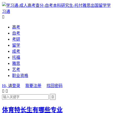
学
习通

高考
自考
考研
留学
成考
托福
雅思
艺考
职业资格
Hi, 请登录
我要注册
找回密码



体育特长生有哪些专业