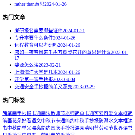
rather than意思
2024-01-26
热门文章
考研报名需要哪些证件
2024-01-21
专升本要什么条件
2024-01-26
远程教育可以考研吗
2024-01-26
忽如一夜春风来千树万树梨花开的意思是什么
2023-01-
17
婺源怎么读
2023-02-21
上海海洋大学是几本
2024-01-26
开学第一课手抄报
2023-04-04
交通安全手抄报简单又漂亮
2023-03-29
热门标签
简笔画
手抄报
卡通
画法
教师节
老师
简单
卡通可爱
可爱
文本框简
笔画
花朵
好看
语文
中秋节
卡通简约
中秋手抄报
防溺水
文本框
读
书
中秋
简单又漂亮
简约
国庆手抄报
漂亮
清明节
劳动节
世界读书