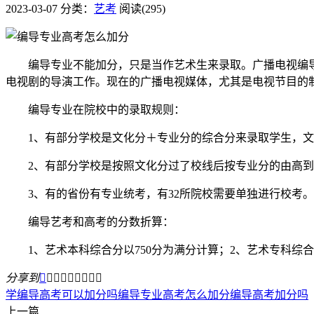
2023-03-07
分类：
艺考
阅读(295)
编导专业不能加分，只是当作艺术生来录取。广播电视编导
电视剧的导演工作。现在的广播电视媒体，尤其是电视节目的
编导专业在院校中的录取规则：
1、有部分学校是文化分＋专业分的综合分来录取学生，文化分
2、有部分学校是按照文化分过了校线后按专业分的由高到
3、有的省份有专业统考，有32所院校需要单独进行校考。
编导艺考和高考的分数折算：
1、艺术本科综合分以750分为满分计算；2、艺术专科综合
分享到









学编导高考可以加分吗
编导专业高考怎么加分
编导高考加分吗
上一篇