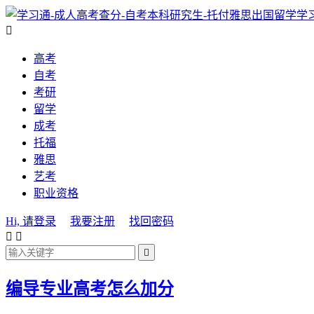
学

高考
自考
考研
留学
成考
托福
雅思
艺考
职业资格
Hi, 请登录
我要注册
找回密码



编导专业高考怎么加分