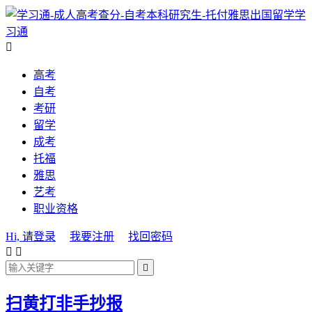
学
习通

高考
自考
考研
留学
成考
托福
雅思
艺考
职业资格
Hi, 请登录
我要注册
找回密码



扫黄打非手抄报