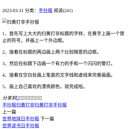
2023-03-31
分类：
手抄报
阅读(241)
1、首先写上大大的扫黄打非标题的字样，在黄字上画一个禁
止的符号，并画上一个外边框。
2、接着在标题的两边画上两个比较随意的边框。
3、然后在标题下边画一个有力的手和一个闪闪的警灯。
4、接着在空白处画上笔直的文字线和虚线来完善画面。
5、画上自己喜欢的漂亮颜色，就完成啦。
分享到









手抄报
​扫黄打非
扫黄打非手抄报
上一篇
世界地球日手抄报
下一篇
世界读书日手抄报