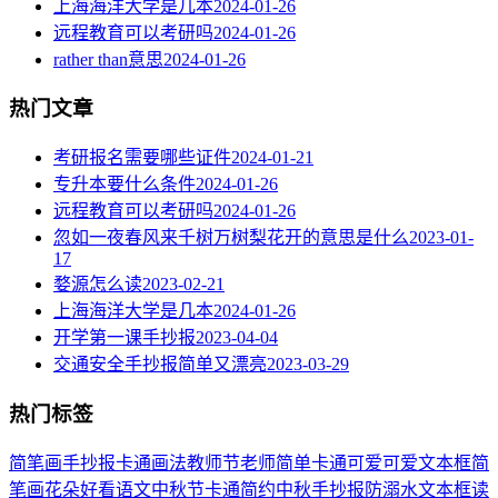
上海海洋大学是几本
2024-01-26
远程教育可以考研吗
2024-01-26
rather than意思
2024-01-26
热门文章
考研报名需要哪些证件
2024-01-21
专升本要什么条件
2024-01-26
远程教育可以考研吗
2024-01-26
忽如一夜春风来千树万树梨花开的意思是什么
2023-01-
17
婺源怎么读
2023-02-21
上海海洋大学是几本
2024-01-26
开学第一课手抄报
2023-04-04
交通安全手抄报简单又漂亮
2023-03-29
热门标签
简笔画
手抄报
卡通
画法
教师节
老师
简单
卡通可爱
可爱
文本框简
笔画
花朵
好看
语文
中秋节
卡通简约
中秋手抄报
防溺水
文本框
读