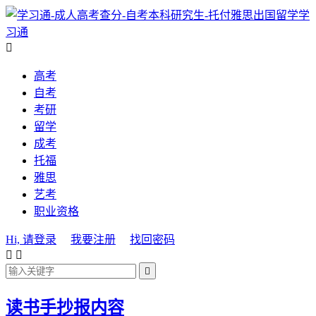
学
习通

高考
自考
考研
留学
成考
托福
雅思
艺考
职业资格
Hi, 请登录
我要注册
找回密码



读书手抄报内容