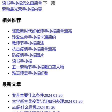
读书手抄报怎么画简单
下一篇
劳动最光荣手抄报内容
相关推荐
讴歌新时代好老师手抄报简单漂亮
珍爱生命手抄报卡通简约
教师节手抄报简洁
抗击疫情手抄报简单漂亮
​防疫情手抄报图片
读书手抄报
五一劳动节手抄报戴口罩人物
难忘师恩手抄报好看
最新文章
专升本要什么条件
2024-01-26
大学新生兵役登记证如何办理
2024-01-26
atd是什么意思
2024-01-26