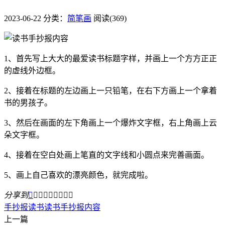
2023-06-22
分类：
简笔画
阅读(369)
1、首先写上大大的最爱读书标题字样，并画上一个方方正正
的虚线外边框。
2、接着在标题的左边画上一只铅笔，在右下方画上一个拿着
书的男孩子。
3、然后在画面的左下角画上一个爆炸文字框，右上角画上云
朵文字框。
4、接着在空白处画上笔直的文字线和小圆点来完善画面。
5、画上自己喜欢的漂亮颜色，就完成啦。
分享到









手抄报
读书
读书手抄报内容
上一篇