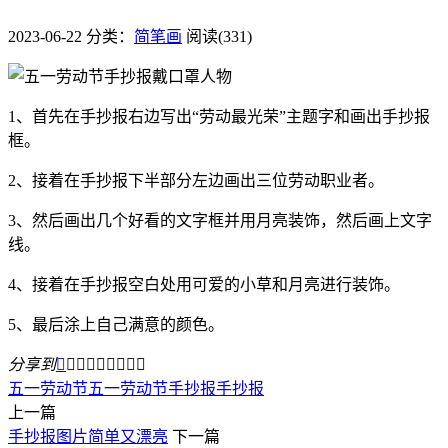
2023-06-22
分类：
简笔画
阅读(331)
1、首先在手抄报右边写出“劳动最光荣”主题字和画出手抄报
框。
2、接着在手抄报下半部分左边画出三位劳动职业者。
3、然后画出几个好看的文字框并用月亮装饰，然后画上文字
线。
4、接着在手抄报空白处用可爱的小草和月亮进行装饰。
5、最后涂上自己满意的颜色。
分享到









五一劳动节
五一劳动节手抄报
手抄报
上一篇
手抄报图片简单又漂亮
下一篇