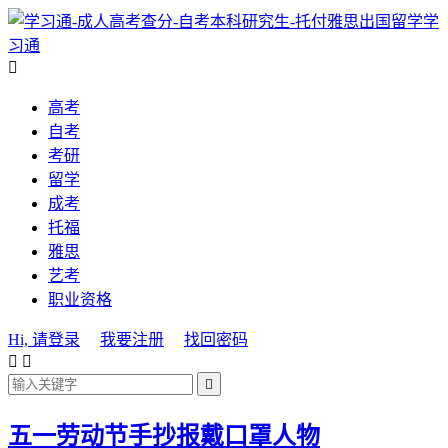
学
习通

高考
自考
考研
留学
成考
托福
雅思
艺考
职业资格
Hi, 请登录
我要注册
找回密码



五一劳动节手抄报戴口罩人物