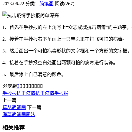
2023-06-22
分类：
简笔画
阅读(267)
1、首先在手抄报的左上角写上“众志成城抗击病毒”的主题字
2、接着在手抄报右下角画上一只拳头正在打飞可怕的病毒。
3、然后画出一个可怕病毒形状的文字框和一个方形的文字框
4、接着在手抄报空白处画出两颗可怕的病毒进行装饰。
5、最后涂上自己满意的颜色。
分享到









手抄报
抗击疫情
抗击疫情手抄报
上一篇
草丛简笔画
下一篇
海草简笔画画法
相关推荐