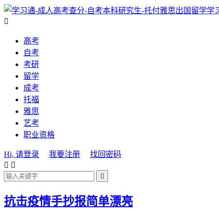
学

高考
自考
考研
留学
成考
托福
雅思
艺考
职业资格
Hi, 请登录
我要注册
找回密码



抗击疫情手抄报简单漂亮