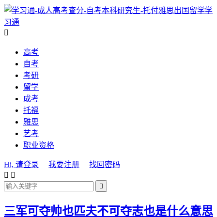
学
习通

高考
自考
考研
留学
成考
托福
雅思
艺考
职业资格
Hi, 请登录
我要注册
找回密码



三军可夺帅也匹夫不可夺志也是什么意思