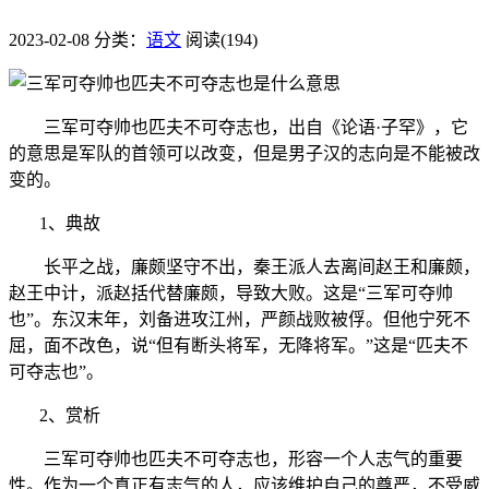
2023-02-08
分类：
语文
阅读(194)
三军可夺帅也匹夫不可夺志也，出自《论语·子罕》，它
的意思是军队的首领可以改变，但是男子汉的志向是不能被改
变的。
1、典故
长平之战，廉颇坚守不出，秦王派人去离间赵王和廉颇，
赵王中计，派赵括代替廉颇，导致大败。这是“三军可夺帅
也”。东汉末年，刘备进攻江州，严颜战败被俘。但他宁死不
屈，面不改色，说“但有断头将军，无降将军。”这是“匹夫不
可夺志也”。
2、赏析
三军可夺帅也匹夫不可夺志也，形容一个人志气的重要
性。作为一个真正有志气的人，应该维护自己的尊严，不受威