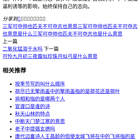
逼利诱等的影响，始终保持自己的志向。
分享到









三军可夺帅也匹夫不可夺志也意思
三军可夺帅也匹夫不可夺志
也意思是什么
三军可夺帅也匹夫不可夺志也是什么意思
上一篇
二氧化锰溶于水吗
下一篇
可怜九月初三夜露似珍珠月似弓是什么意思
相关推荐
按季节写的叫什么顺序
荷尽已无擎雨盖中的擎雨盖指的是荷花还是荷叶
将相和指的是哪两个人
官渡口是谁的诗
秋天山林的特点
中断天门楚江寒的意思
老子中提倡玄德吗
唐代边塞诗人王昌龄的但使龙城飞将在中的飞将指的是