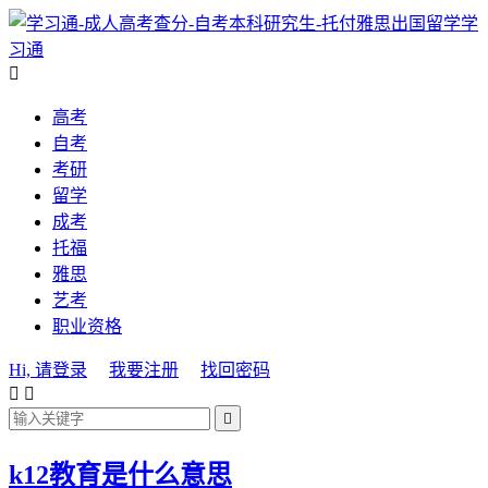
学
习通

高考
自考
考研
留学
成考
托福
雅思
艺考
职业资格
Hi, 请登录
我要注册
找回密码



k12教育是什么意思