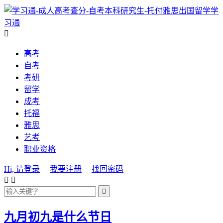
学
习通

高考
自考
考研
留学
成考
托福
雅思
艺考
职业资格
Hi, 请登录
我要注册
找回密码



九月初九是什么节日