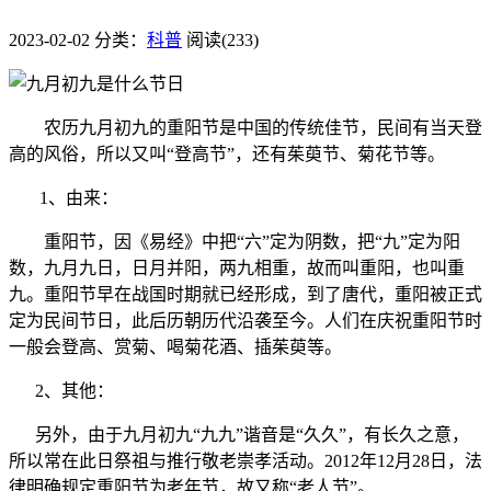
2023-02-02
分类：
科普
阅读(233)
农历九月初九的重阳节是中国的传统佳节，民间有当天登
高的风俗，所以又叫“登高节”，还有茱萸节、菊花节等。
1、由来：
重阳节，因《易经》中把“六”定为阴数，把“九”定为阳
数，九月九日，日月并阳，两九相重，故而叫重阳，也叫重
九。重阳节早在战国时期就已经形成，到了唐代，重阳被正式
定为民间节日，此后历朝历代沿袭至今。人们在庆祝重阳节时
一般会登高、赏菊、喝菊花酒、插茱萸等。
2、其他：
另外，由于九月初九“九九”谐音是“久久”，有长久之意，
所以常在此日祭祖与推行敬老崇孝活动。2012年12月28日，法
律明确规定重阳节为老年节，故又称“老人节”。