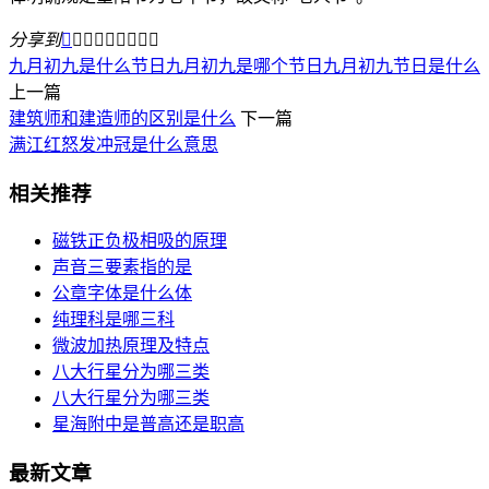
分享到









九月初九是什么节日
九月初九是哪个节日
九月初九节日是什么
上一篇
建筑师和建造师的区别是什么
下一篇
满江红怒发冲冠是什么意思
相关推荐
磁铁正负极相吸的原理
声音三要素指的是
公章字体是什么体
纯理科是哪三科
微波加热原理及特点
八大行星分为哪三类
八大行星分为哪三类
星海附中是普高还是职高
最新文章