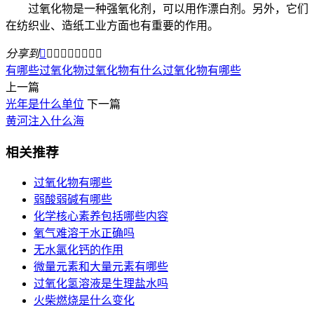
过氧化物是一种强氧化剂，可以用作漂白剂。另外，它们
在纺织业、造纸工业方面也有重要的作用。
分享到









有哪些过氧化物
过氧化物有什么
过氧化物有哪些
上一篇
光年是什么单位
下一篇
黄河注入什么海
相关推荐
过氧化物有哪些
弱酸弱碱有哪些
化学核心素养包括哪些内容
氧气难溶于水正确吗
无水氯化钙的作用
微量元素和大量元素有哪些
过氧化氢溶液是生理盐水吗
火柴燃烧是什么变化