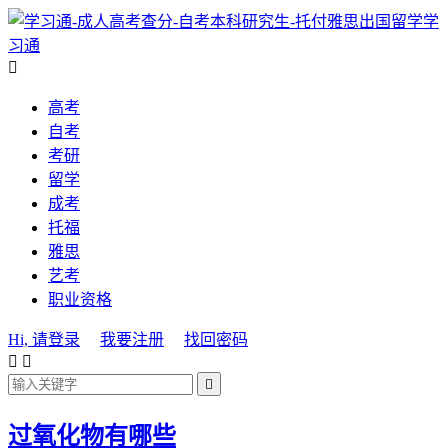
学
习通

高考
自考
考研
留学
成考
托福
雅思
艺考
职业资格
Hi, 请登录
我要注册
找回密码



过氧化物有哪些