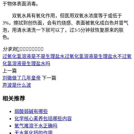
于物体表面消毒。
双氧水具有氧化作用，但医用双氧水浓度等于或低于
3%，擦拭到创伤面，会有灼烧感、表面被氧化成白色并冒气
泡，用清水清洗一下就可以了，过3-5分钟就恢复原来的肤
色。
分享到









过氧化氢溶液是不是生理盐水
过氧化氢溶液是生理盐水不
过氧
化氢溶液是生理盐水吗
上一篇
刘徽做了几年皇帝
下一篇
声波是什么波
相关推荐
弱酸弱碱有哪些
化学核心素养包括哪些内容
氧气难溶于水正确吗
无水氯化钙的作用