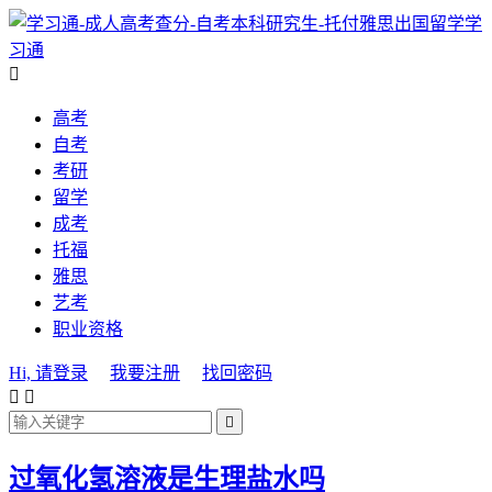
学
习通

高考
自考
考研
留学
成考
托福
雅思
艺考
职业资格
Hi, 请登录
我要注册
找回密码



过氧化氢溶液是生理盐水吗