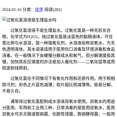
2024-01-16
分类：
化学
阅读(282)
过氧化氢溶液不是生理盐水。过氧化氢是一种无机化合
物，化学式为H2O2。纯过氧化氢是淡蓝色的黏稠液体，可任
意比例与水混溶，是一种强氧化剂，水溶液俗称双氧水，为无
色透明液体。其水溶液适用于医用伤口消毒及环境消毒和食品
消毒。在一般情况下会缓慢分解成水和氧气，但分解速度极其
慢，加快其反应速度的办法是加入催化剂——二氧化锰等或用
短波射线照射。
过氧化氢在不同情况下有氧化作用和还原作用。用于照相
除污剂；彩色正片蓝色减薄；软片超比例减薄等。极易分解，
不易久存。
通常将过氧化氢配制成水溶液双氧水使用。双氧水的用途
分医用、军用和工业用三种，日常消毒的是医用双氧水，医用
双氧水可杀灭肠道致病菌、化脓性球菌，致病酵母菌，一般用