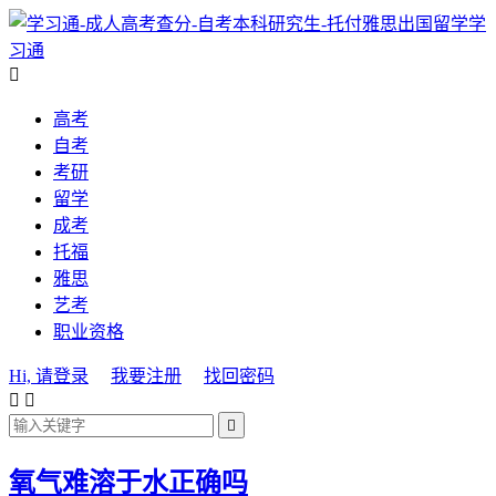
学
习通

高考
自考
考研
留学
成考
托福
雅思
艺考
职业资格
Hi, 请登录
我要注册
找回密码



氧气难溶于水正确吗