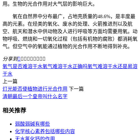
用。生物的光合作用对大气层的影响巨大。
氧在自然界中分布最广，占地壳质量的48.6%，是丰度最
高的元素。在烃类的氧化、废水的处理、火箭推进剂以及航
空、航天和潜水中供动物及人进行呼吸等方面均需要用氧。动
物呼吸、燃烧和一切氧化过程（包括有机物的腐败）都消耗氧
气。但空气中的氧能通过植物的光合作用不断地得到补充。
分享到









氧气是否难溶于水
氧气难溶于水正确吗
氧气难溶于水还是易溶
于水
上一篇
灯光能否使植物进行光合作用
下一篇
清朝最后一个皇帝叫什么名字
相关推荐
弱酸弱碱有哪些
化学核心素养包括哪些内容
无水氯化钙的作用