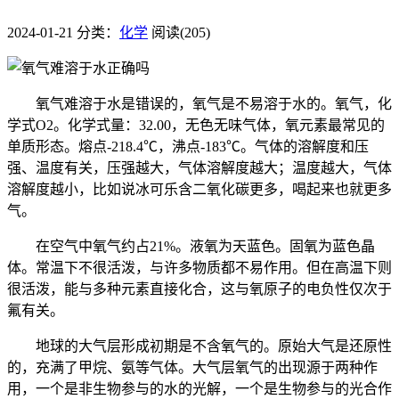
2024-01-21
分类：
化学
阅读(205)
氧气难溶于水是错误的，氧气是不易溶于水的。氧气，化
学式O2。化学式量：32.00，无色无味气体，氧元素最常见的
单质形态。熔点-218.4℃，沸点-183℃。气体的溶解度和压
强、温度有关，压强越大，气体溶解度越大；温度越大，气体
溶解度越小，比如说冰可乐含二氧化碳更多，喝起来也就更多
气。
在空气中氧气约占21%。液氧为天蓝色。固氧为蓝色晶
体。常温下不很活泼，与许多物质都不易作用。但在高温下则
很活泼，能与多种元素直接化合，这与氧原子的电负性仅次于
氟有关。
地球的大气层形成初期是不含氧气的。原始大气是还原性
的，充满了甲烷、氨等气体。大气层氧气的出现源于两种作
用，一个是非生物参与的水的光解，一个是生物参与的光合作