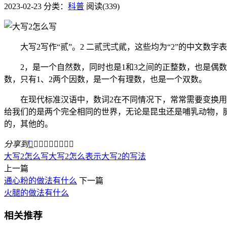
2023-02-23
分类：
科普
阅读(339)
大写2写作“贰”。2 二贰弐弍貮，这些均为“2”的中文数字
2，是一个自然数，同时也是1和3之间的正整数，也是偶数;
数，只有1、2两个因数，是一个有理数，也是一个双数。
在现代标准汉语中，数词2在不同情况下，常常需要变换用字
给我们的是两个完全相同的世界，无论是昆虫还是哺乳动物，腿
的，其他的。
分享到









大写2怎么写
大写2怎么表示
大写2的写法
上一篇
通心粉的做法有什么
下一篇
火腿的做法有什么
相关推荐