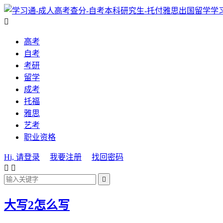
学

高考
自考
考研
留学
成考
托福
雅思
艺考
职业资格
Hi, 请登录
我要注册
找回密码



大写2怎么写