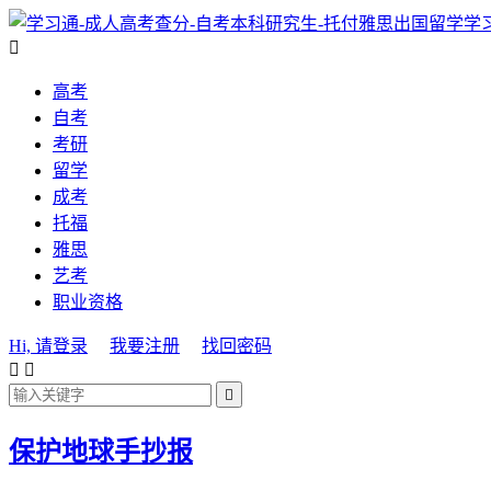
学

高考
自考
考研
留学
成考
托福
雅思
艺考
职业资格
Hi, 请登录
我要注册
找回密码



​保护地球手抄报