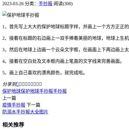
2023-03-26
分类：
手抄报
阅读(300)
1、首先写上大大的保护地球标题字样，并画上一个方方正正
2、接着在标题的右边画上一双手捧着美丽的地球，地球上生
3、然后在地球上边画一个云朵文字框，在画面上下两边画上
4、接着在空白处及文本框内画上笔直的文字线来完善画面。
5、画上自己喜欢的漂亮颜色，就完成啦。
分享到









保护地球
保护地球手抄报
手抄报
上一篇
疫情手抄报
下一篇
​防溺水手抄报大全图片
相关推荐