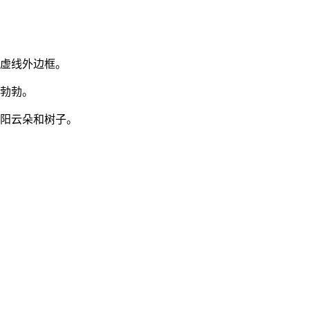
的虚线外边框。
机勃勃。
太阳云朵和树子。