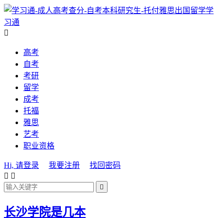
学
习通

高考
自考
考研
留学
成考
托福
雅思
艺考
职业资格
Hi, 请登录
我要注册
找回密码



长沙学院是几本