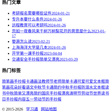
热门文章
考研报名需要哪些证件
2024-01-21
专升本要什么条件
2024-01-26
远程教育可以考研吗
2024-01-26
忽如一夜春风来千树万树梨花开的意思是什么
2023-01-
17
婺源怎么读
2023-02-21
上海海洋大学是几本
2024-01-26
开学第一课手抄报
2023-04-04
交通安全手抄报简单又漂亮
2023-03-29
热门标签
简笔画
手抄报
卡通
画法
教师节
老师
简单
卡通可爱
可爱
文本框简
笔画
花朵
好看
语文
中秋节
卡通简约
中秋手抄报
防溺水
文本框
读
书
中秋
简单又漂亮
简约
国庆手抄报
漂亮
清明节
劳动节
世界读书
日
手抄报内容
五一劳动节
的手抄报
© 2015-2026
学习通
网站地图