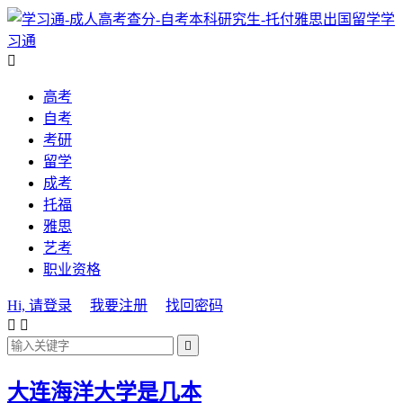
学
习通

高考
自考
考研
留学
成考
托福
雅思
艺考
职业资格
Hi, 请登录
我要注册
找回密码



大连海洋大学是几本