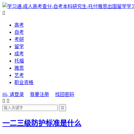
学

高考
自考
考研
留学
成考
托福
雅思
艺考
职业资格
Hi, 请登录
我要注册
找回密码



一二三级防护标准是什么