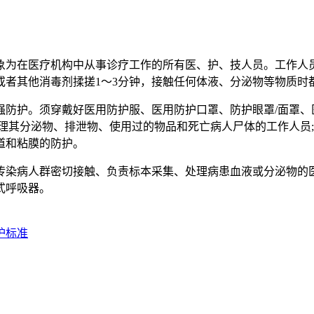
为在医疗机构中从事诊疗工作的所有医、护、技人员。工作人员
或者其他消毒剂揉搓1～3分钟，接触任何体液、分泌物等物质时
护。须穿戴好医用防护服、医用防护口罩、防护眼罩/面罩、
理其分泌物、排泄物、使用过的物品和死亡病人尸体的工作人员
道和粘膜的防护。
染病人群密切接触、负责标本采集、处理病患血液或分泌物的医
式呼吸器。
护标准