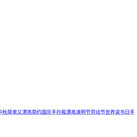
中秋
简单又漂亮
简约
国庆手抄报
漂亮
清明节
劳动节
世界读书日
手