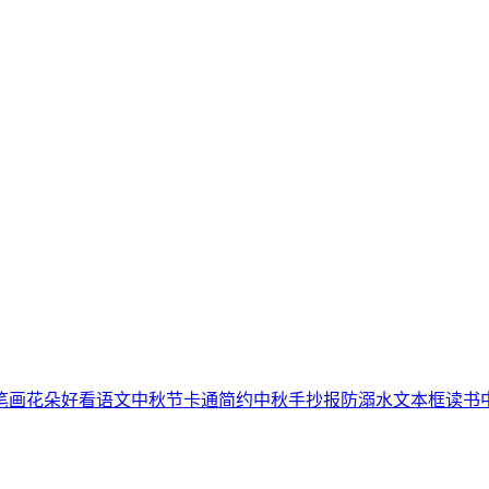
笔画
花朵
好看
语文
中秋节
卡通简约
中秋手抄报
防溺水
文本框
读书