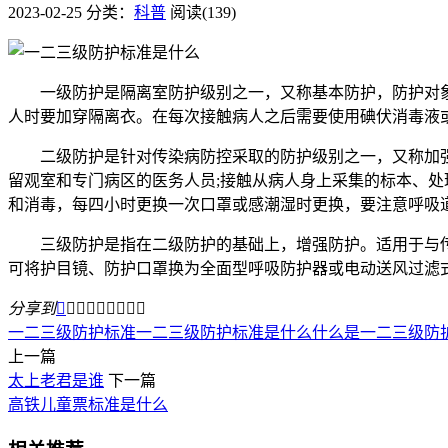
2023-02-25
分类：
科普
阅读(139)
一级防护是隔离室防护级别之一，又称基本防护，防护对象
人时要加穿隔离衣。在每次接触病人之后需要使用碘伏消毒液
二级防护是针对传染病防控采取的防护级别之一，又称加强防
留观室和专门病区的医务人员;接触从病人身上采集的标本、处
和消毒，每四小时更换一次口罩或感潮湿时更换，要注意呼吸
三级防护是指在二级防护的基础上，增强防护。适用于与传
可将护目镜、防护口罩换为全面型呼吸防护器或电动送风过滤
分享到









一二三级防护标准
一二三级防护标准是什么
什么是一二三级防
上一篇
太上老君是谁
下一篇
高铁儿童票标准是什么