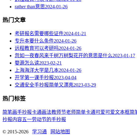
rather than意思
2024-01-26
热门文章
考研报名需要哪些证件
2024-01-21
专升本要什么条件
2024-01-26
远程教育可以考研吗
2024-01-26
忽如一夜春风来千树万树梨花开的意思是什么
2023-01-17
婺源怎么读
2023-02-21
上海海洋大学是几本
2024-01-26
开学第一课手抄报
2023-04-04
交通安全手抄报简单又漂亮
2023-03-29
热门标签
简笔画
手抄报
卡通
画法
教师节
老师
简单
卡通可爱
可爱
文本框简
抄报内容
五一劳动节
的手抄报
© 2015-2026
学习通
网站地图