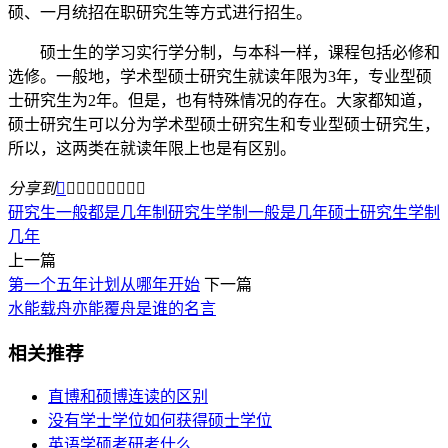
硕、一月统招在职研究生等方式进行招生。
硕士生的学习实行学分制，与本科一样，课程包括必修和
选修。一般地，学术型硕士研究生就读年限为3年，专业型硕
士研究生为2年。但是，也有特殊情况的存在。大家都知道，
硕士研究生可以分为学术型硕士研究生和专业型硕士研究生，
所以，这两类在就读年限上也是有区别。
分享到









研究生一般都是几年制
研究生学制一般是几年
硕士研究生学制
几年
上一篇
第一个五年计划从哪年开始
下一篇
水能载舟亦能覆舟是谁的名言
相关推荐
直博和硕博连读的区别
没有学士学位如何获得硕士学位
英语学硕考研考什么