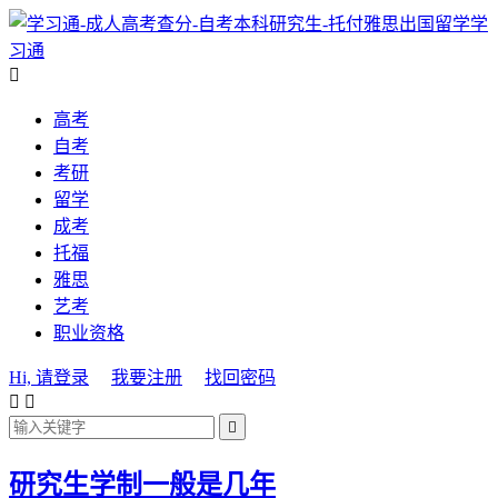
学
习通

高考
自考
考研
留学
成考
托福
雅思
艺考
职业资格
Hi, 请登录
我要注册
找回密码



研究生学制一般是几年