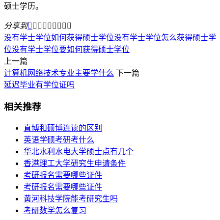
硕士学历。
分享到









没有学士学位如何获得硕士学位
没有学士学位怎么获得硕士学
位
没有学士学位要如何获得硕士学位
上一篇
计算机网络技术专业主要学什么
下一篇
延迟毕业有学位证吗
相关推荐
直博和硕博连读的区别
英语学硕考研考什么
华北水利水电大学硕士点有几个
香港理工大学研究生申请条件
考研报名需要哪些证件
考研报名需要哪些证件
黄河科技学院能考研究生吗
考研数学怎么复习