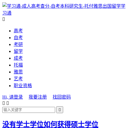
学
习通

高考
自考
考研
留学
成考
托福
雅思
艺考
职业资格
Hi, 请登录
我要注册
找回密码



没有学士学位如何获得硕士学位