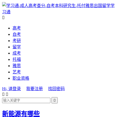
学
习通

高考
自考
考研
留学
成考
托福
雅思
艺考
职业资格
Hi, 请登录
我要注册
找回密码



新能源有哪些