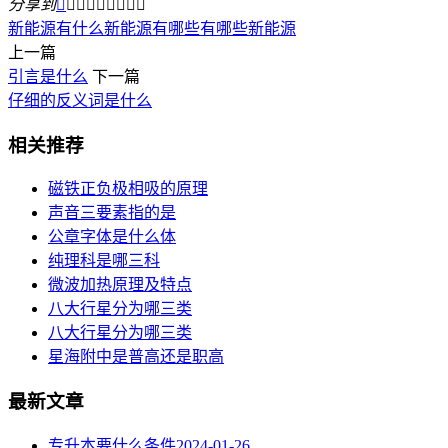
分享到









新能源有什么
新能源有哪些
有哪些新能源
上一篇
引言是什么
下一篇
仔细的反义词是什么
相关推荐
磁铁正负极相吸的原理
声音三要素指的是
公章字体是什么体
纯理科是哪三科
微波加热原理及特点
八大行星分为哪三类
八大行星分为哪三类
星海附中是普高还是职高
最新文章
专升本要什么条件
2024-01-26