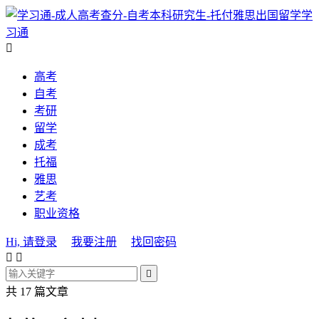
学
习通

高考
自考
考研
留学
成考
托福
雅思
艺考
职业资格
Hi, 请登录
我要注册
找回密码



共 17 篇文章