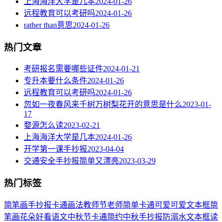
上海海洋大学是几本
2024-01-26
远程教育可以考研吗
2024-01-26
rather than意思
2024-01-26
热门文章
考研报名需要哪些证件
2024-01-21
专升本要什么条件
2024-01-26
远程教育可以考研吗
2024-01-26
忽如一夜春风来千树万树梨花开的意思是什么
2023-01-
17
婺源怎么读
2023-02-21
上海海洋大学是几本
2024-01-26
开学第一课手抄报
2023-04-04
交通安全手抄报简单又漂亮
2023-03-29
热门标签
简笔画
手抄报
卡通
画法
教师节
老师
简单
卡通可爱
可爱
文本框简
笔画
花朵
好看
语文
中秋节
卡通简约
中秋手抄报
防溺水
文本框
读