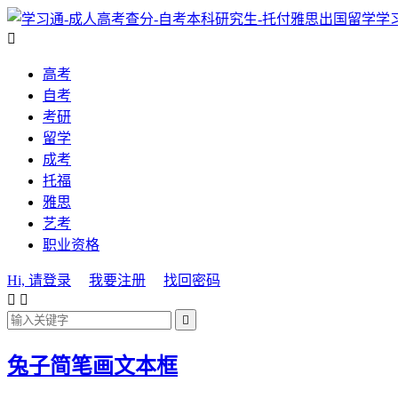
学

高考
自考
考研
留学
成考
托福
雅思
艺考
职业资格
Hi, 请登录
我要注册
找回密码



兔子简笔画文本框