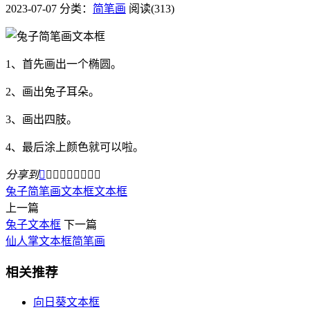
2023-07-07
分类：
简笔画
阅读(313)
1、首先画出一个椭圆。
2、画出兔子耳朵。
3、画出四肢。
4、最后涂上颜色就可以啦。
分享到









兔子简笔画文本框
文本框
上一篇
兔子文本框
下一篇
仙人掌文本框简笔画
相关推荐
向日葵文本框