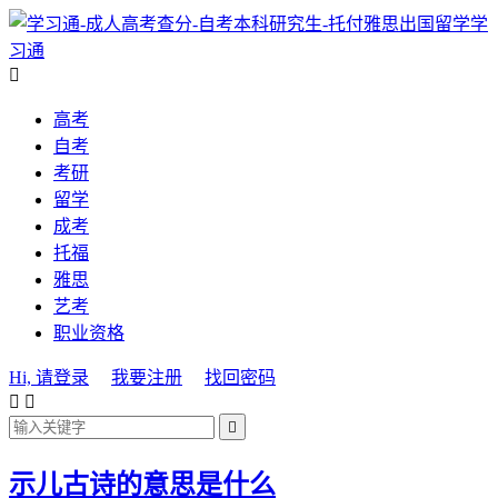
学
习通

高考
自考
考研
留学
成考
托福
雅思
艺考
职业资格
Hi, 请登录
我要注册
找回密码



示儿古诗的意思是什么