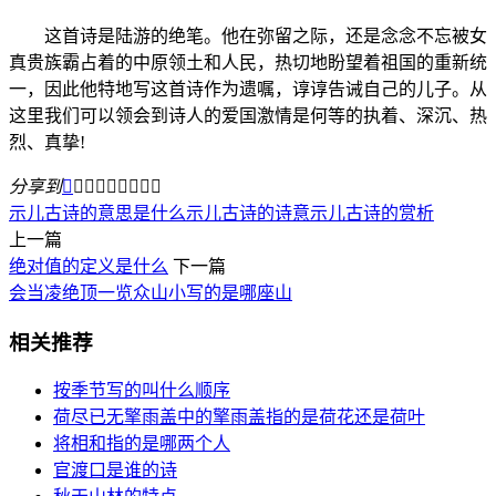
这首诗是陆游的绝笔。他在弥留之际，还是念念不忘被女
真贵族霸占着的中原领土和人民，热切地盼望着祖国的重新统
一，因此他特地写这首诗作为遗嘱，谆谆告诫自己的儿子。从
这里我们可以领会到诗人的爱国激情是何等的执着、深沉、热
烈、真挚!
分享到









示儿古诗的意思是什么
示儿古诗的诗意
示儿古诗的赏析
上一篇
绝对值的定义是什么
下一篇
会当凌绝顶一览众山小写的是哪座山
相关推荐
按季节写的叫什么顺序
荷尽已无擎雨盖中的擎雨盖指的是荷花还是荷叶
将相和指的是哪两个人
官渡口是谁的诗