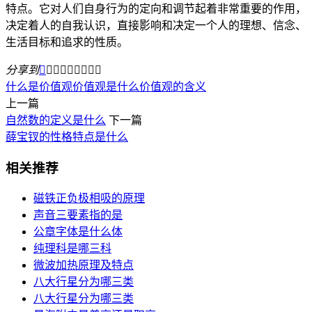
特点。它对人们自身行为的定向和调节起着非常重要的作用，
决定着人的自我认识，直接影响和决定一个人的理想、信念、
生活目标和追求的性质。
分享到









什么是价值观
价值观是什么
价值观的含义
上一篇
自然数的定义是什么
下一篇
薛宝钗的性格特点是什么
相关推荐
磁铁正负极相吸的原理
声音三要素指的是
公章字体是什么体
纯理科是哪三科
微波加热原理及特点
八大行星分为哪三类
八大行星分为哪三类