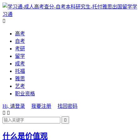
学
习通

高考
自考
考研
留学
成考
托福
雅思
艺考
职业资格
Hi, 请登录
我要注册
找回密码



什么是价值观