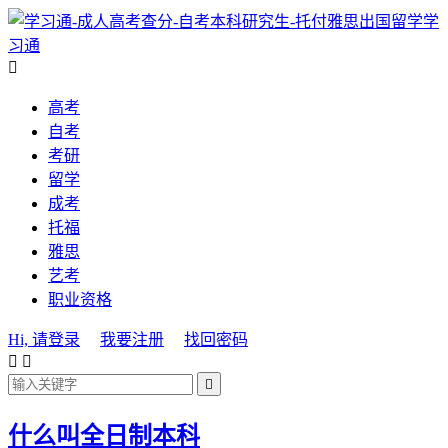
学
习通

高考
自考
考研
留学
成考
托福
雅思
艺考
职业资格
Hi, 请登录
我要注册
找回密码



什么叫全日制本科