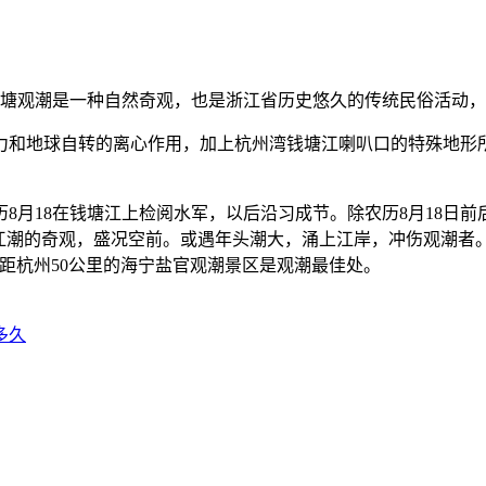
塘观潮是一种自然奇观，也是浙江省历史悠久的传统民俗活动，
和地球自转的离心作用，加上杭州湾钱塘江喇叭口的特殊地形所
月18在钱塘江上检阅水军，以后沿习成节。除农历8月18日前
江潮的奇观，盛况空前。或遇年头潮大，涌上江岸，冲伤观潮者。
距杭州50公里的海宁盐官观潮景区是观潮最佳处。
多久