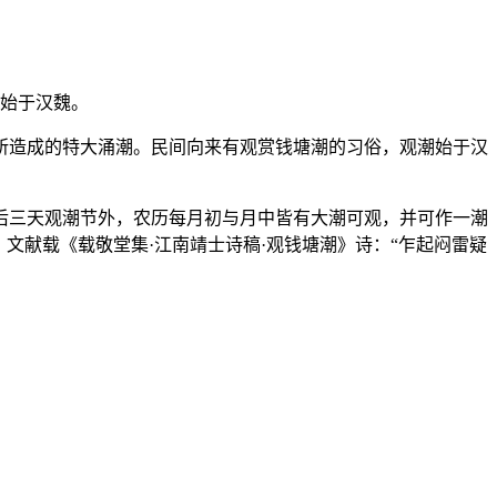
始于汉魏。
造成的特大涌潮。民间向来有观赏钱塘潮的习俗，观潮始于汉
后三天观潮节外，农历每月初与月中皆有大潮可观，并可作一潮
文献载《载敬堂集·江南靖士诗稿·观钱塘潮》诗：“乍起闷雷疑