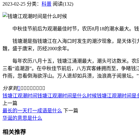
2023-02-25
分类：
科普
阅读(132)
中秋佳节前后为观潮最佳时节，农历8月18的潮水最大。钱
钱塘潮是指钱塘江在入海口时发生的潮汐现象，是天体引力
魏，盛于唐宋，历经2000余年。
每年农历八月十五，钱塘江涌潮最大，潮头可达数米。农历8
三看“追潮游”。在中秋佳节前后，八方宾客蜂拥而至，争睹钱
作雨，忽看倒海欲浮山。万人退却如兵溃，浊浪高于阅景坛。”
分享到









钱塘江观潮时间
钱塘江观潮时间是什么时候
钱塘江观潮时间是
上一篇
最长的一天打一成语是什么
下一篇
华诞的意思是什么
相关推荐