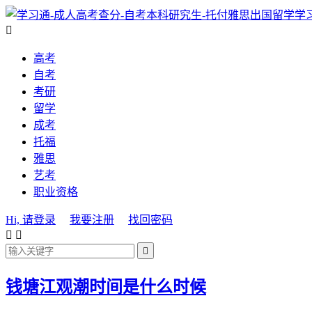
学

高考
自考
考研
留学
成考
托福
雅思
艺考
职业资格
Hi, 请登录
我要注册
找回密码



钱塘江观潮时间是什么时候