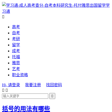
学
习通

高考
自考
考研
留学
成考
托福
雅思
艺考
职业资格
Hi, 请登录
我要注册
找回密码



括号的用法有哪些