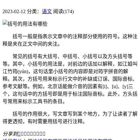
2023-02-12
分类：
语文
阅读(174)
括号一般是指表示文章中的注释部分使用的符号。这种注
释是夹在正文中间的夹注。
常见的括号有大括号、中括号、小括号以及方头括号等
等。其中，小括号的用法是，对前边的话加以解释，如江姐叫
江竹筠(yún)，这句话里小括号的内容即是对筠字拼音的解
释。其次，方括号用来标示行文中的补缺或订误、国际音标、
参考文献等。例如，北京话能做介音的因素有[i]、[u]、[y]三
个，这句话中的方括号即是用于标注国际音标。此外，方头括
号常用来标示工具书的条目。
括号的作用很大，写文章写到某个地方，为了让读者了解
得更透彻，有时需要用括号进行注释。
分享到








