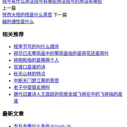
括号有什么用法
括号有哪些用法
括号的用法有哪些
上一篇
恍然大悟的悟是什么意思
下一篇
碱的通性是什么
相关推荐
按季节写的叫什么顺序
荷尽已无擎雨盖中的擎雨盖指的是荷花还是荷叶
将相和指的是哪两个人
官渡口是谁的诗
秋天山林的特点
中断天门楚江寒的意思
老子中提倡玄德吗
唐代边塞诗人王昌龄的但使龙城飞将在中的飞将指的是
谁
最新文章
专升本要什么条件
2024-01-26