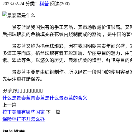
2023-02-24
分类：
科普
阅读(200)
景泰蓝是我国独有的手工艺品，其市场收藏价值很高。又叫
后把珐琅质的色釉填充在花纹内烧制而成的器物 ，是中国的
景泰蓝又称为掐丝珐琅彩，因在我国明朝景泰年间兴盛，又
多道工序而成。掐丝珐琅有着五彩斑斓、华丽夺目的魅力，由
紫、翠蓝等色。以悠久的历史、典雅优美的造型、鲜艳夺目的
景泰蓝主要是由红铜制作。所以经过一段时间的使用容易发
先要注重打蜡保养。
分享到









什么是景泰蓝
景泰蓝是什么
景泰蓝的含义
上一篇
拉丁美洲有哪些国家
下一篇
保险柜打不开怎么办