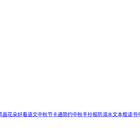
笔画
花朵
好看
语文
中秋节
卡通简约
中秋手抄报
防溺水
文本框
读书