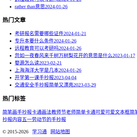
rather than意思
2024-01-26
热门文章
考研报名需要哪些证件
2024-01-21
专升本要什么条件
2024-01-26
远程教育可以考研吗
2024-01-26
忽如一夜春风来千树万树梨花开的意思是什么
2023-01-17
婺源怎么读
2023-02-21
上海海洋大学是几本
2024-01-26
开学第一课手抄报
2023-04-04
交通安全手抄报简单又漂亮
2023-03-29
热门标签
简笔画
手抄报
卡通
画法
教师节
老师
简单
卡通可爱
可爱
文本框简
抄报内容
五一劳动节
的手抄报
© 2015-2026
学习通
网站地图