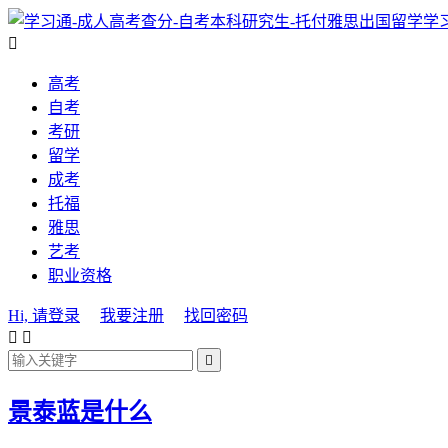
学

高考
自考
考研
留学
成考
托福
雅思
艺考
职业资格
Hi, 请登录
我要注册
找回密码



景泰蓝是什么