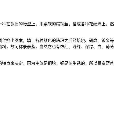
种在铜质的胎型上，用柔软的扁铜丝，掐成各种花纹焊上，然
丝掐出图案，填上各种颜色的珐琅之后经焙烧、研磨、镀金等
釉料，故习称景泰蓝，当然它也有饰红、浅绿、深绿、白、葡萄
特点来决定，因为主体是铜胎，铜是怕生锈的，所以景泰蓝首