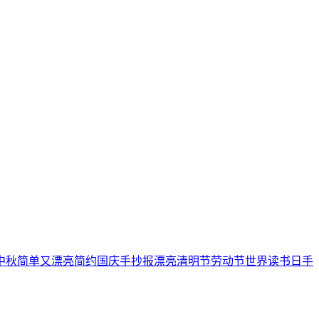
中秋
简单又漂亮
简约
国庆手抄报
漂亮
清明节
劳动节
世界读书日
手