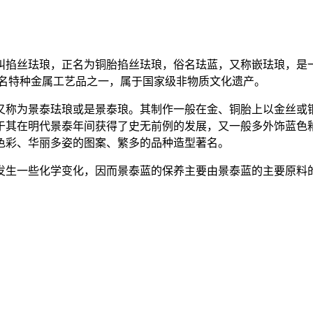
掐丝珐琅，正名为铜胎掐丝珐琅，俗名珐蓝，又称嵌珐琅，是一
著名特种金属工艺品之一，属于国家级非物质文化遗产。
称为景泰珐琅或是景泰琅。其制作一般在金、铜胎上以金丝或铜
于其在明代景泰年间获得了史无前例的发展，又一般多外饰蓝色
色彩、华丽多姿的图案、繁多的品种造型著名。
生一些化学变化，因而景泰蓝的保养主要由景泰蓝的主要原料的