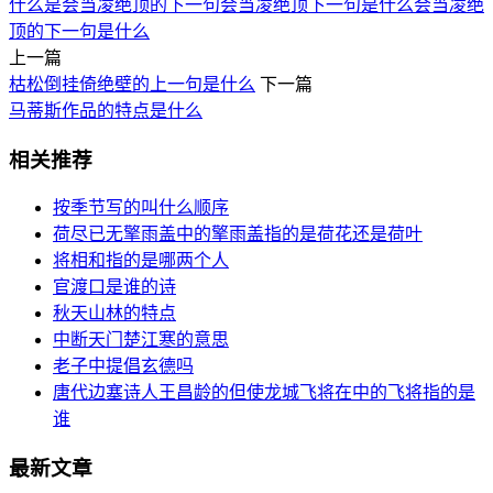
什么是会当凌绝顶的下一句
会当凌绝顶下一句是什么
会当凌绝
顶的下一句是什么
上一篇
枯松倒挂倚绝壁的上一句是什么
下一篇
马蒂斯作品的特点是什么
相关推荐
按季节写的叫什么顺序
荷尽已无擎雨盖中的擎雨盖指的是荷花还是荷叶
将相和指的是哪两个人
官渡口是谁的诗
秋天山林的特点
中断天门楚江寒的意思
老子中提倡玄德吗
唐代边塞诗人王昌龄的但使龙城飞将在中的飞将指的是
谁
最新文章