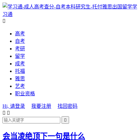
学
习通

高考
自考
考研
留学
成考
托福
雅思
艺考
职业资格
Hi, 请登录
我要注册
找回密码



会当凌绝顶下一句是什么