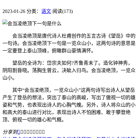
2023-01-26
分类：
语文
阅读(173)
会当凌绝顶是唐代诗人杜甫创作的五言古诗《望岳》中的
一句诗。会当凌绝顶下一句是一览众山小，这两句诗的意思是
一定要登上泰山顶峰，俯瞰群山豪情满怀。
望岳的全诗为：岱宗夫如何?齐鲁青未了。造化钟神秀，
阴阳割昏晓。荡胸生曾云，决眦入归鸟。会当凌绝顶，一览众
山小。
其中“会当凌绝顶，一览众山小”这两句诗写出诗人从望岳
产生了登岳的想法，突出了泰山的高峻，写出了傲视一切的雄
姿和气势，也表现出诗人的心胸气魄。另外，诗人将众山的小
和高大的泰山进行对比，表现出诗人不怕困难、敢于攀登绝
顶、俯视一切的雄心和气概。
分享到








