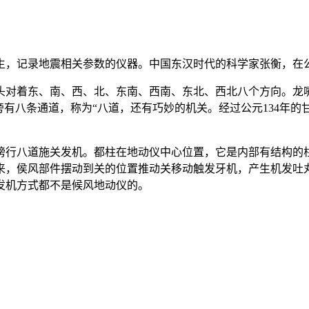
记录地震相关参数的仪器。中国东汉时代的科学家张衡，在公元
对着东、南、西、北、东南、西南、东北、西北八个方向。龙嘴
旁有八条通道，称为“八道，还有巧妙的机关。经过公元134年
行八道施关发机。都柱在地动仪中心位置，它是内部有结构的柱
来，侯风部件摆动到关的位置推动关移动触发牙机，产生机发吐
发机方式都不是候风地动仪的。