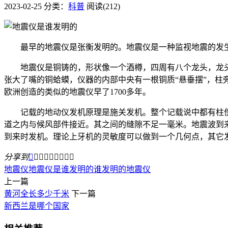
2023-02-25
分类：
科普
阅读(212)
最早的地震仪是张衡发明的。地震仪是一种监视地震的发生，
地震仪是铜铸的，形状像一个酒樽，四周有八个龙头，龙头
张大了嘴的铜蛤蟆，仪器的内部中央有一根铜质“悬垂摆”，柱
欧洲创造的类似的地震仪早了1700多年。
记载的地动仪发机原理是施关发机。整个记载说中都有柱傍
道之内与候风部件接近。其之间的缝隙不足一毫米。地震波到
到来时发机。理论上牙机的灵敏度可以做到一个几何点，其它
分享到









地震仪
地震仪是谁发明的
谁发明的地震仪
上一篇
黄河全长多少千米
下一篇
新西兰是哪个国家