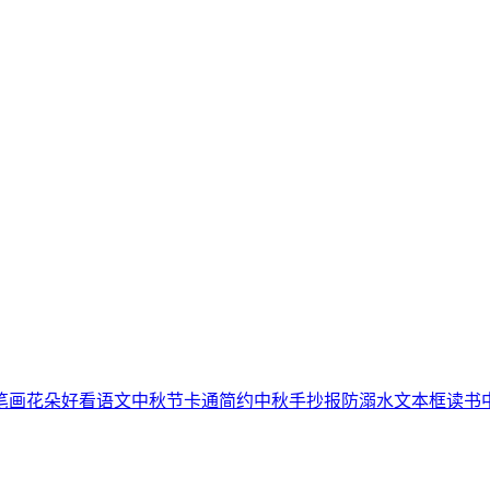
笔画
花朵
好看
语文
中秋节
卡通简约
中秋手抄报
防溺水
文本框
读书