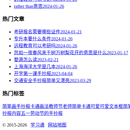
rather than意思
2024-01-26
热门文章
考研报名需要哪些证件
2024-01-21
专升本要什么条件
2024-01-26
远程教育可以考研吗
2024-01-26
忽如一夜春风来千树万树梨花开的意思是什么
2023-01-17
婺源怎么读
2023-02-21
上海海洋大学是几本
2024-01-26
开学第一课手抄报
2023-04-04
交通安全手抄报简单又漂亮
2023-03-29
热门标签
简笔画
手抄报
卡通
画法
教师节
老师
简单
卡通可爱
可爱
文本框简
抄报内容
五一劳动节
的手抄报
© 2015-2026
学习通
网站地图