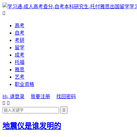
学

高考
自考
考研
留学
成考
托福
雅思
艺考
职业资格
Hi, 请登录
我要注册
找回密码



地震仪是谁发明的