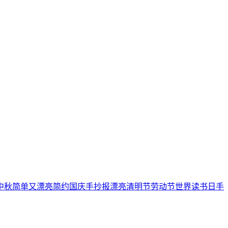
中秋
简单又漂亮
简约
国庆手抄报
漂亮
清明节
劳动节
世界读书日
手