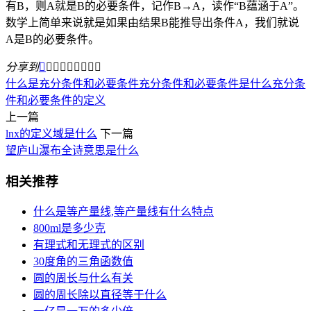
有B，则A就是B的必要条件，记作B→A，读作“B蕴涵于A”。
数学上简单来说就是如果由结果B能推导出条件A，我们就说
A是B的必要条件。
分享到









什么是充分条件和必要条件
充分条件和必要条件是什么
充分条
件和必要条件的定义
上一篇
lnx的定义域是什么
下一篇
望庐山瀑布全诗意思是什么
相关推荐
什么是等产量线,等产量线有什么特点
800ml是多少克
有理式和无理式的区别
30度角的三角函数值
圆的周长与什么有关
圆的周长除以直径等于什么