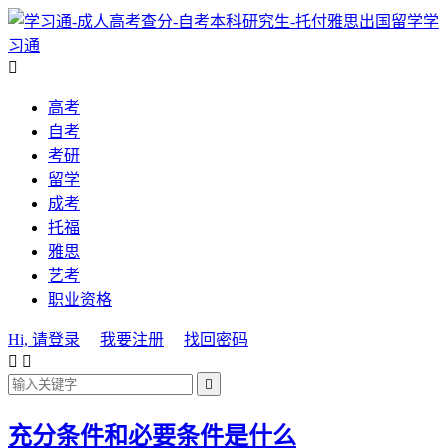
学
习通

高考
自考
考研
留学
成考
托福
雅思
艺考
职业资格
Hi, 请登录
我要注册
找回密码



充分条件和必要条件是什么