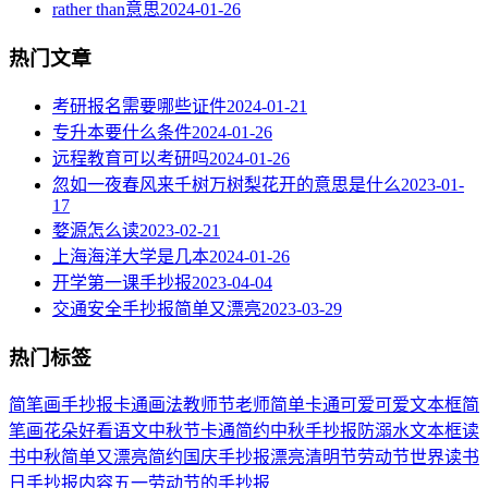
rather than意思
2024-01-26
热门文章
考研报名需要哪些证件
2024-01-21
专升本要什么条件
2024-01-26
远程教育可以考研吗
2024-01-26
忽如一夜春风来千树万树梨花开的意思是什么
2023-01-
17
婺源怎么读
2023-02-21
上海海洋大学是几本
2024-01-26
开学第一课手抄报
2023-04-04
交通安全手抄报简单又漂亮
2023-03-29
热门标签
简笔画
手抄报
卡通
画法
教师节
老师
简单
卡通可爱
可爱
文本框简
笔画
花朵
好看
语文
中秋节
卡通简约
中秋手抄报
防溺水
文本框
读
书
中秋
简单又漂亮
简约
国庆手抄报
漂亮
清明节
劳动节
世界读书
日
手抄报内容
五一劳动节
的手抄报