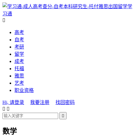
学
习通

高考
自考
考研
留学
成考
托福
雅思
艺考
职业资格
Hi, 请登录
我要注册
找回密码



数学