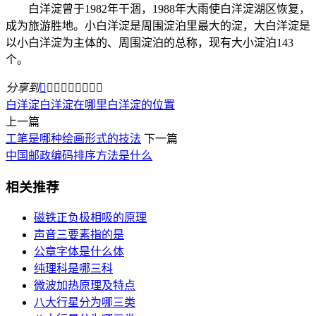
白洋淀曾于1982年干涸，1988年大雨使白洋淀湖区恢复，
成为旅游胜地。小白洋淀是周围淀泊里最大的淀，大白洋淀是
以小白洋淀为主体的、周围淀泊的总称，现有大小淀泊143
个。
分享到









白洋淀
白洋淀在哪里
白洋淀的位置
上一篇
工笔是哪种绘画形式的技法
下一篇
中国邮政编码排序方法是什么
相关推荐
磁铁正负极相吸的原理
声音三要素指的是
公章字体是什么体
纯理科是哪三科
微波加热原理及特点
八大行星分为哪三类