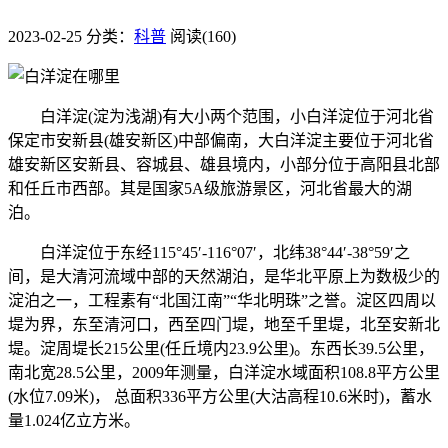
2023-02-25
分类：
科普
阅读(160)
白洋淀(淀为浅湖)有大小两个范围，小白洋淀位于河北省
保定市安新县(雄安新区)中部偏南，大白洋淀主要位于河北省
雄安新区安新县、容城县、雄县境内，小部分位于高阳县北部
和任丘市西部。其是国家5A级旅游景区，河北省最大的湖
泊。
白洋淀位于东经115°45′-116°07′，北纬38°44′-38°59′之
间，是大清河流域中部的天然湖泊，是华北平原上为数极少的
淀泊之一，工程素有“北国江南”“华北明珠”之誉。淀区四周以
堤为界，东至清河口，西至四门堤，地至千里堤，北至安新北
堤。淀周堤长215公里(任丘境内23.9公里)。东西长39.5公里，
南北宽28.5公里，2009年测量，白洋淀水域面积108.8平方公里
(水位7.09米)， 总面积336平方公里(大沽高程10.6米时)，蓄水
量1.024亿立方米。