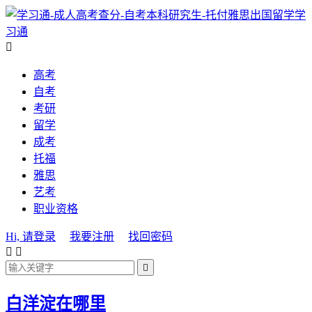
学
习通

高考
自考
考研
留学
成考
托福
雅思
艺考
职业资格
Hi, 请登录
我要注册
找回密码



白洋淀在哪里