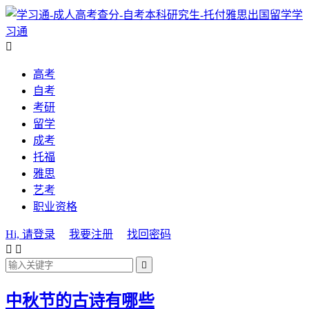
学
习通

高考
自考
考研
留学
成考
托福
雅思
艺考
职业资格
Hi, 请登录
我要注册
找回密码



中秋节的古诗有哪些