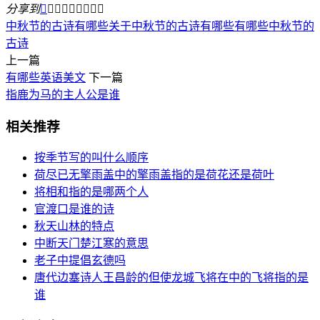
分享到









中秋节的古诗有哪些
关于中秋节的古诗有哪些
有哪些中秋节的
古诗
上一篇
有哪些英语美文
下一篇
指鹿为马的主人公是谁
相关推荐
按季节写的叫什么顺序
荷尽已无擎雨盖中的擎雨盖指的是荷花还是荷叶
将相和指的是哪两个人
官渡口是谁的诗
秋天山林的特点
中断天门楚江寒的意思
老子中提倡玄德吗
唐代边塞诗人王昌龄的但使龙城飞将在中的飞将指的是
谁