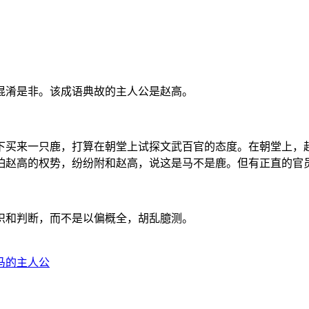
淆是非。该成语典故的主人公是赵高。
买来一只鹿，打算在朝堂上试探文武百官的态度。在朝堂上，赵
怕赵高的权势，纷纷附和赵高，说这是马不是鹿。但有正直的官
和判断，而不是以偏概全，胡乱臆测。
马的主人公