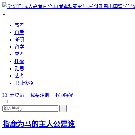
学

高考
自考
考研
留学
成考
托福
雅思
艺考
职业资格
Hi, 请登录
我要注册
找回密码



指鹿为马的主人公是谁