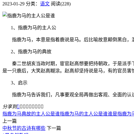
2023-01-29
分类：
语文
阅读(228)
1、指鹿为马的主人公
指鹿为马，本意是指着鹿说是马。后比喻故意颠倒黑白，混
2、指鹿为马的典故
秦二世胡亥当政时期，宦官赵高想要把持朝政，于是派手下
是一只鹿后，大笑赵高糊涂。赵高却坚持说是马，有的官员害
3、启示
指鹿为马告诉我们，凡事要观全局再做出客观、全面的认识
分享到









指鹿为马典故的主人公是谁
指鹿为马的主人公是谁
谁是指鹿为
上一篇
中秋节的古诗有哪些
下一篇