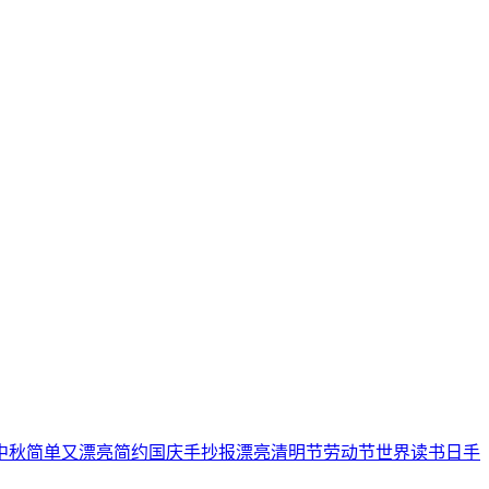
中秋
简单又漂亮
简约
国庆手抄报
漂亮
清明节
劳动节
世界读书日
手