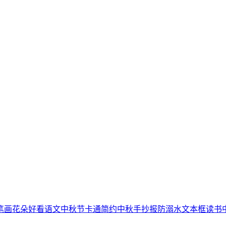
笔画
花朵
好看
语文
中秋节
卡通简约
中秋手抄报
防溺水
文本框
读书