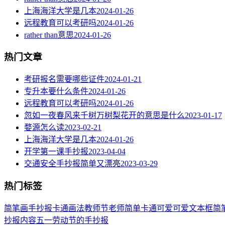
上海海洋大学是几本
2024-01-26
远程教育可以考研吗
2024-01-26
rather than意思
2024-01-26
热门文章
考研报名需要哪些证件
2024-01-21
专升本要什么条件
2024-01-26
远程教育可以考研吗
2024-01-26
忽如一夜春风来千树万树梨花开的意思是什么
2023-01-17
婺源怎么读
2023-02-21
上海海洋大学是几本
2024-01-26
开学第一课手抄报
2023-04-04
交通安全手抄报简单又漂亮
2023-03-29
热门标签
简笔画
手抄报
卡通
画法
教师节
老师
简单
卡通可爱
可爱
文本框简
抄报内容
五一劳动节
的手抄报