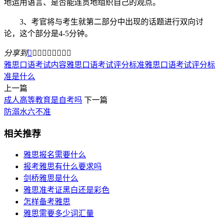
地运用语言、是否能连贯地组织自己的观点。
3、考官将与考生就第二部分中出现的话题进行双向讨
论，这个部分是4-5分钟。
分享到









雅思口语考试内容
雅思口语考试评分标准
雅思口语考试评分标
准是什么
上一篇
成人高等教育是自考吗
下一篇
防溺水六不准
相关推荐
雅思报名需要什么
报考雅思有什么要求吗
剑桥雅思是什么
雅思准考证黑白还是彩色
怎样备考雅思
雅思需要多少词汇量