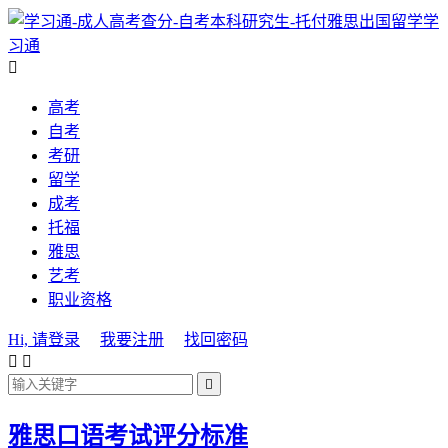
学
习通

高考
自考
考研
留学
成考
托福
雅思
艺考
职业资格
Hi, 请登录
我要注册
找回密码



雅思口语考试评分标准