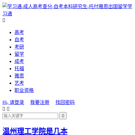
学
习通

高考
自考
考研
留学
成考
托福
雅思
艺考
职业资格
Hi, 请登录
我要注册
找回密码



温州理工学院是几本