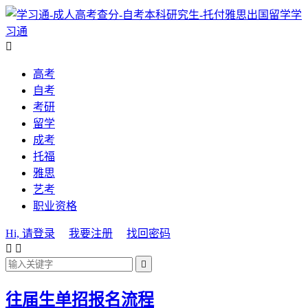
学
习通

高考
自考
考研
留学
成考
托福
雅思
艺考
职业资格
Hi, 请登录
我要注册
找回密码



往届生单招报名流程