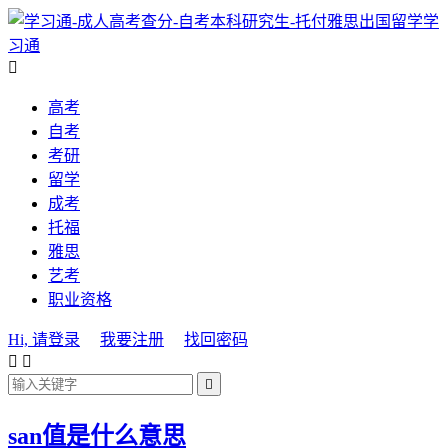
学
习通

高考
自考
考研
留学
成考
托福
雅思
艺考
职业资格
Hi, 请登录
我要注册
找回密码



san值是什么意思