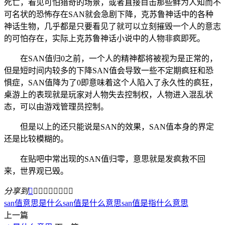
死亡，看见可怕猎奇的场景，或者直接目击那些鲜为人知而不
可名状的恐怖存在SAN就会急剧下降，克苏鲁神话中的各种
神话生物，几乎都是只要看见了就可以立刻摧毁一个人的意志
的可怕存在，实际上克苏鲁神话小说中的人物非疯即死。
在SAN值归0之前，一个人的精神都将被视为是正常的，
但是短时间内较多的下降SAN值会导致一些不定期疯狂和恐
惧症，SAN值降为了0即意味着这个人陷入了永久性的疯狂，
桌游上的表现就是玩家对人物失去控制权，人物进入混乱状
态，可以由游戏管理员控制。
但是以上的还只能说是SAN的效果，SAN值本身的界定
还是比较模糊的。
在贴吧中常出现的SAN值归零，意思就是发疯救不回
来，世界观已毁。
分享到









san值意思是什么
san值是什么意思
san值是指什么意思
上一篇