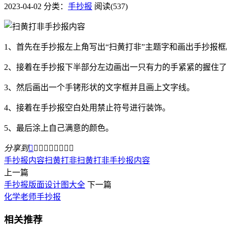
2023-04-02
分类：
手抄报
阅读(537)
1、首先在手抄报左上角写出“扫黄打非”主题字和画出手抄报框
2、接着在手抄报下半部分左边画出一只有力的手紧紧的握住
3、然后画出一个手铐形状的文字框并且画上文字线。
4、接着在手抄报空白处用禁止符号进行装饰。
5、最后涂上自己满意的颜色。
分享到









手抄报内容
​扫黄打非
扫黄打非手抄报内容
上一篇
手抄报版面设计图大全
下一篇
化学老师手抄报
相关推荐