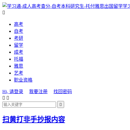
学

高考
自考
考研
留学
成考
托福
雅思
艺考
职业资格
Hi, 请登录
我要注册
找回密码



扫黄打非手抄报内容