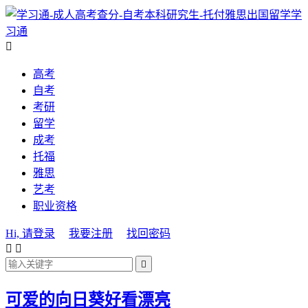
学
习通

高考
自考
考研
留学
成考
托福
雅思
艺考
职业资格
Hi, 请登录
我要注册
找回密码



可爱的向日葵好看漂亮