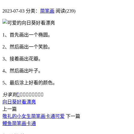
2023-07-03
分类：
简笔画
阅读(239)
1、首先画出一个椭圆。
2、然后画出一个笑脸。
3、接着画出花瓣。
4、然后画出叶子。
5、最后涂上好看的颜色。
分享到









向日葵
好看
漂亮
上一篇
敬礼的小女生简笔画卡通可爱
下一篇
鲤鱼简笔画卡通