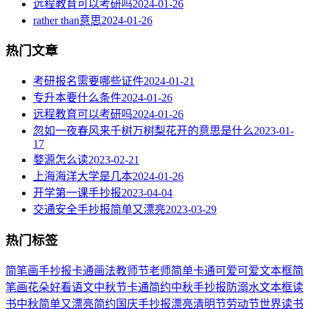
远程教育可以考研吗
2024-01-26
rather than意思
2024-01-26
热门文章
考研报名需要哪些证件
2024-01-21
专升本要什么条件
2024-01-26
远程教育可以考研吗
2024-01-26
忽如一夜春风来千树万树梨花开的意思是什么
2023-01-
17
婺源怎么读
2023-02-21
上海海洋大学是几本
2024-01-26
开学第一课手抄报
2023-04-04
交通安全手抄报简单又漂亮
2023-03-29
热门标签
简笔画
手抄报
卡通
画法
教师节
老师
简单
卡通可爱
可爱
文本框简
笔画
花朵
好看
语文
中秋节
卡通简约
中秋手抄报
防溺水
文本框
读
书
中秋
简单又漂亮
简约
国庆手抄报
漂亮
清明节
劳动节
世界读书