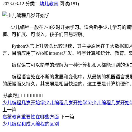
2023-03-12
分类：
幼儿教育
阅读(181)
少儿编程一般在7~8岁时开始学习。适合新手少儿学习的编程语言
植、可扩展、可嵌入，孩子们容易理解。
Python语言上升势头比较迅速，其主要原因在于大数据和人工
言，目前应用于Web和Internet开发、科学计算和统计、教
编程语言可以简单的理解为一种计算机和人都能识别的语言
编程语言处在不断的发展和变化中，从最初的机器语言发展到
的缓慢而又持久，其发展是相当快速的，这主要是计算机硬件、
分享到









少儿编程几岁开始学
少儿编程几岁开始学习
少儿编程几岁开始
上一篇
启蒙教育重要性在哪些方面
下一篇
少儿编程和成人编程的区别