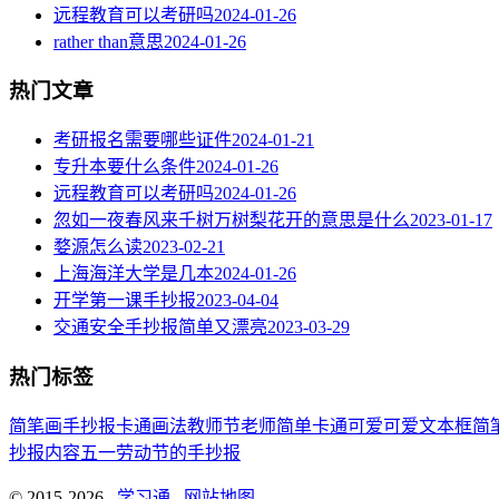
远程教育可以考研吗
2024-01-26
rather than意思
2024-01-26
热门文章
考研报名需要哪些证件
2024-01-21
专升本要什么条件
2024-01-26
远程教育可以考研吗
2024-01-26
忽如一夜春风来千树万树梨花开的意思是什么
2023-01-17
婺源怎么读
2023-02-21
上海海洋大学是几本
2024-01-26
开学第一课手抄报
2023-04-04
交通安全手抄报简单又漂亮
2023-03-29
热门标签
简笔画
手抄报
卡通
画法
教师节
老师
简单
卡通可爱
可爱
文本框简
抄报内容
五一劳动节
的手抄报
© 2015-2026
学习通
网站地图