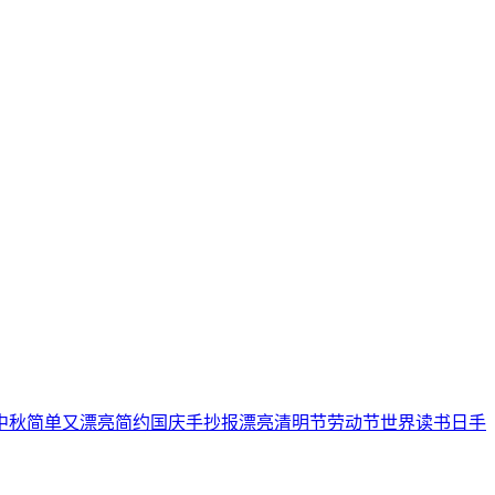
中秋
简单又漂亮
简约
国庆手抄报
漂亮
清明节
劳动节
世界读书日
手