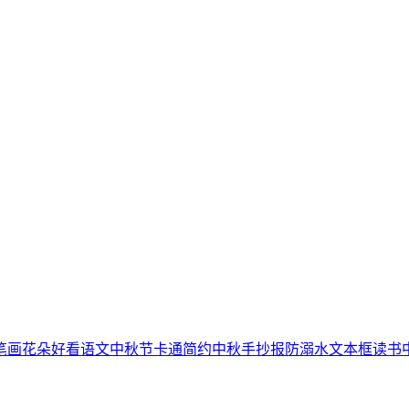
笔画
花朵
好看
语文
中秋节
卡通简约
中秋手抄报
防溺水
文本框
读书