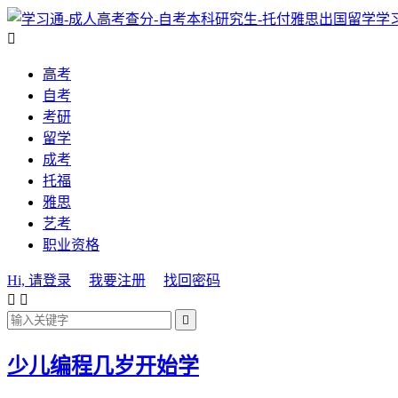
学

高考
自考
考研
留学
成考
托福
雅思
艺考
职业资格
Hi, 请登录
我要注册
找回密码



少儿编程几岁开始学